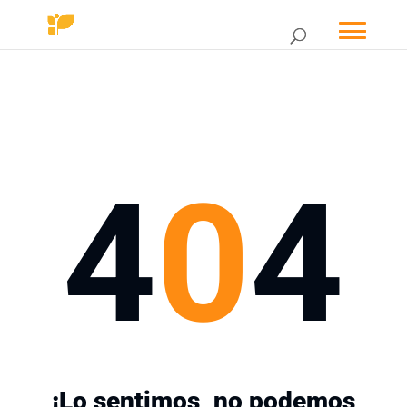
4
0
4
¡Lo sentimos, no podemos