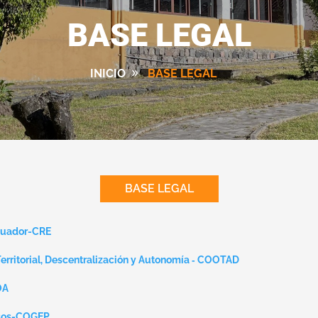
BASE LEGAL
INICIO
BASE LEGAL
BASE LEGAL
Ecuador-CRE
erritorial, Descentralización y Autonomía ‐ COOTAD
OA
esos-COGEP