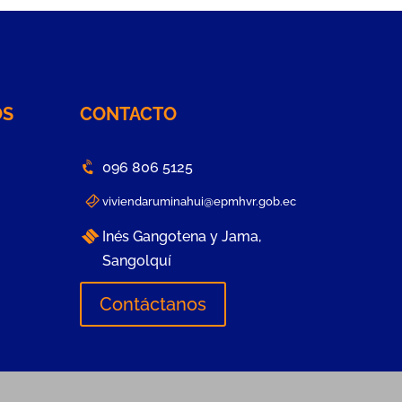
OS
CONTACTO
096 806 5125
viviendaruminahui@epmhvr.gob.ec
Inés Gangotena y Jama,
Sangolquí
Contáctanos