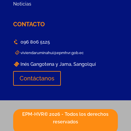
Noticias
CONTACTO
096 806 5125
viviendaruminahui@epmhvr.gob.ec
Inés Gangotena y Jama, Sangolquí
Contáctanos
EPM-HVR© 2026 - Todos los derechos
reservados