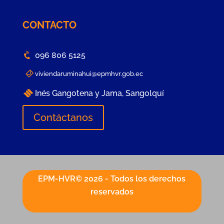
CONTACTO
096 806 5125
viviendaruminahui@epmhvr.gob.ec
Inés Gangotena y Jama, Sangolquí
Contáctanos
EPM-HVR© 2026 - Todos los derechos
reservados