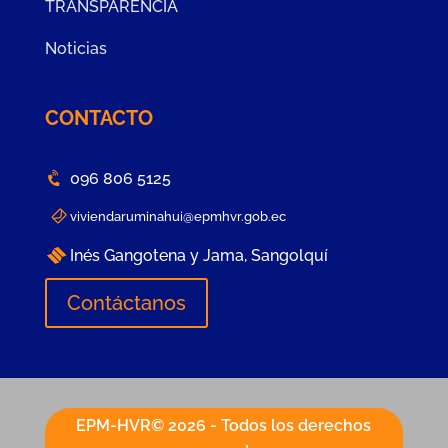
TRANSPARENCIA
Noticias
CONTACTO
096 806 5125
viviendaruminahui@epmhvr.gob.ec
Inés Gangotena y Jama, Sangolquí
Contáctanos
EPM-HVR© 2026 - Todos los derechos