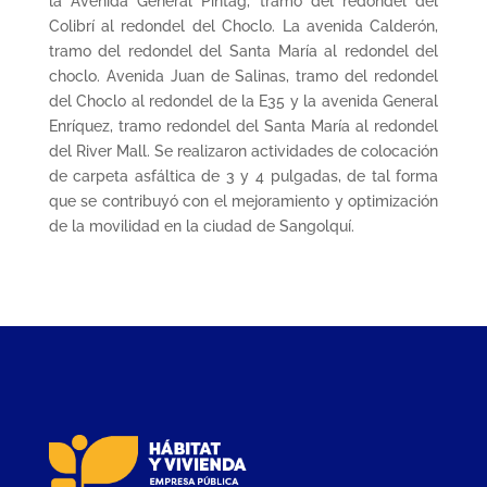
la Avenida General Pintag, tramo del redondel del
Colibrí al redondel del Choclo. La avenida Calderón,
tramo del redondel del Santa María al redondel del
choclo. Avenida Juan de Salinas, tramo del redondel
del Choclo al redondel de la E35 y la avenida General
Enríquez, tramo redondel del Santa María al redondel
del River Mall. Se realizaron actividades de colocación
de carpeta asfáltica de 3 y 4 pulgadas, de tal forma
que se contribuyó con el mejoramiento y optimización
de la movilidad en la ciudad de Sangolquí.