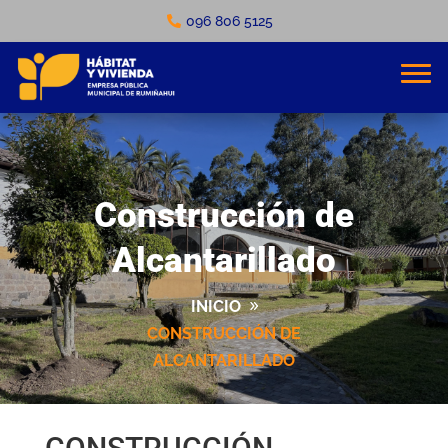
096 806 5125
Construcción de
Alcantarillado
INICIO
CONSTRUCCIÓN DE
ALCANTARILLADO