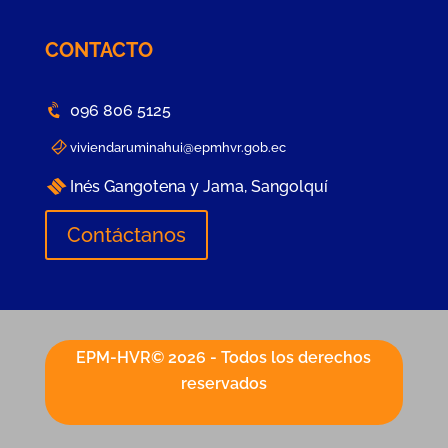
CONTACTO
096 806 5125
viviendaruminahui@epmhvr.gob.ec
Inés Gangotena y Jama, Sangolquí
Contáctanos
EPM-HVR© 2026 - Todos los derechos
reservados