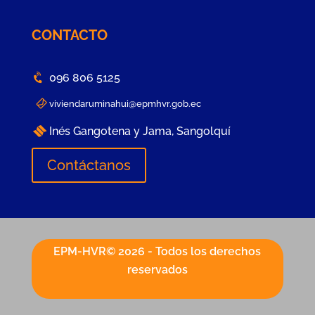
CONTACTO
096 806 5125
viviendaruminahui@epmhvr.gob.ec
Inés Gangotena y Jama, Sangolquí
Contáctanos
EPM-HVR© 2026 - Todos los derechos
reservados