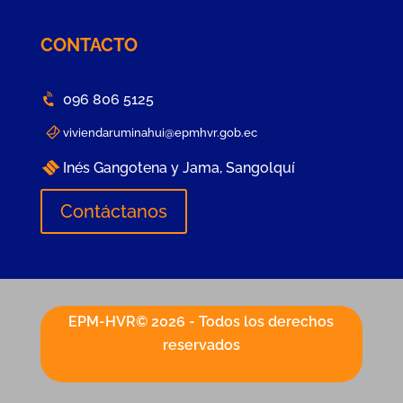
CONTACTO
096 806 5125
viviendaruminahui@epmhvr.gob.ec
Inés Gangotena y Jama, Sangolquí
Contáctanos
EPM-HVR© 2026 - Todos los derechos
reservados