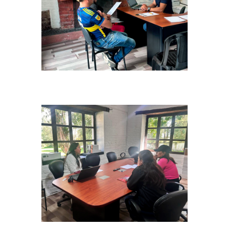
Precalf_17.18.04.26_006