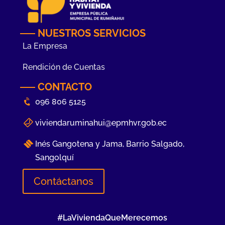
NUESTROS SERVICIOS
La Empresa
Rendición de Cuentas
CONTACTO
096 806 5125
viviendaruminahui@epmhvr.gob.ec
Inés Gangotena y Jama, Barrio Salgado,
Sangolquí
Contáctanos
#LaViviendaQueMerecemos