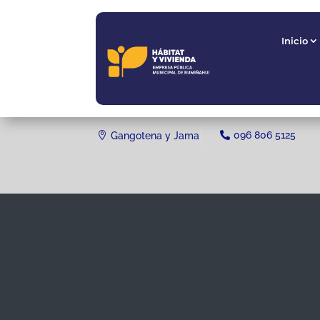
Inicio
Inicio
096 806 5125
Gangotena y Jama