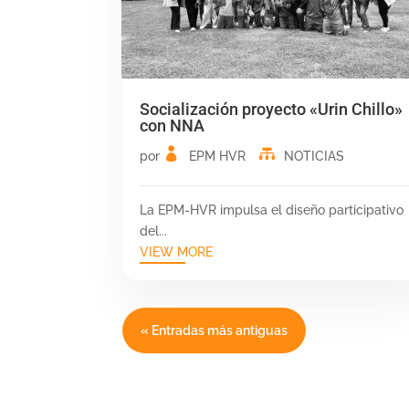
Socialización proyecto «Urin Chillo»
con NNA
por
EPM HVR
NOTICIAS
La EPM-HVR impulsa el diseño participativo
del...
VIEW MORE
« Entradas más antiguas