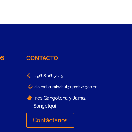
OS
CONTACTO
096 806 5125
viviendaruminahui@epmhvr.gob.ec
Inés Gangotena y Jama,
Sangolquí
Contáctanos